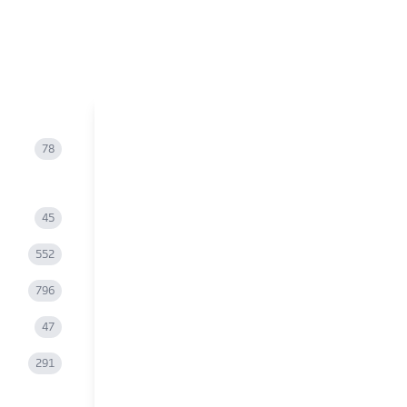
78
45
552
796
47
291