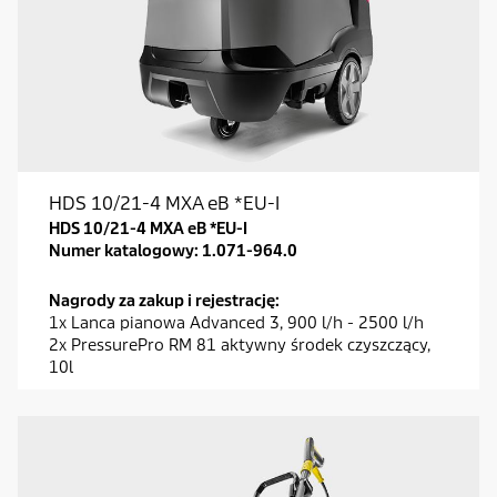
HDS 10/21-4 MXA eB *EU-I
HDS 10/21-4 MXA eB *EU-I
Numer katalogowy:
1.071-964.0
Nagrody za zakup i rejestrację:
1x Lanca pianowa Advanced 3, 900 l/h - 2500 l/h
2x PressurePro RM 81 aktywny środek czyszczący,
10l