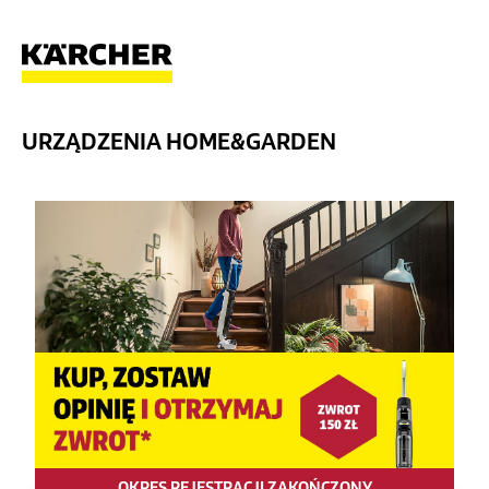
URZĄDZENIA HOME&GARDEN
OKRES REJESTRACJI ZAKOŃCZONY